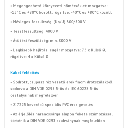
• Megengedhető környezeti
hőmérséklet mozgatva:
-15°C és +80°C között, rögzítve: -40°C és +80°C között
•
Névleges feszültség: (Uo/U) 300/500 V
•
Tesztfeszültség: 4000 V
•
Átütési feszültség
: min. 8000 V
•
Legkisebb hajlítási sugár mozgatva: 7,5 x Külső Ø,
rögzítve: 4 x Külső Ø
Kábel felépítés
• Sodrott, csupasz réz vezető erek finom drótszálakból
sodorva a DIN VDE 0295 5-ös és IEC 60228 5-ös
osztályainak megfelelően
• Z 7225 keverékű speciális PVC érszigetelés
• Az érjelölés narancssárga alapon fekete számozással
történik a DIN VDE 0293 szabványnak megfelelően