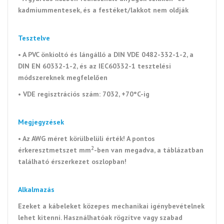
kadmiummentesek, és a festéket/lakkot nem oldják
Tesztelve
• A PVC önkioltó és lángálló a DIN VDE 0482-332-1-2, a
DIN EN 60332-1-2, és az IEC60332-1 tesztelési
módszereknek megfelelően
• VDE regisztrációs szám: 7032, +70°C-ig
Megjegyzések
• Az AWG méret körülbelüli érték! A pontos
2
érkeresztmetszet mm
-ben van megadva, a táblázatban
található érszerkezet oszlopban!
Alkalmazás
Ezeket a kábeleket közepes mechanikai igénybevételnek
lehet kitenni. Használhatóak rögzítve vagy szabad