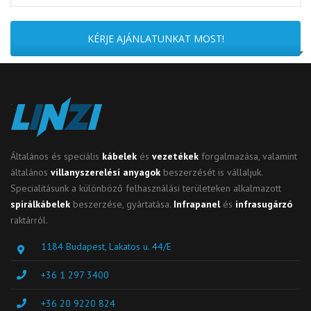
KÉRJE AJÁNLATUNKAT MOST!
Általános és speciális
kábelek
és
vezetékek
forgalmazása, valamint
általános
villanyszerelési anyagok
beszerzését is vállaljuk.
Specialitásunk a különböző felhasználási területeken alkalmazott
spirálkábelek
beszerzése, gyártatása.
Infrapanel
és
infrasugárzó
raktárról.
1184 Budapest, Lakatos u. 44/E
+36 1 297 3400
+36 20 9220 824