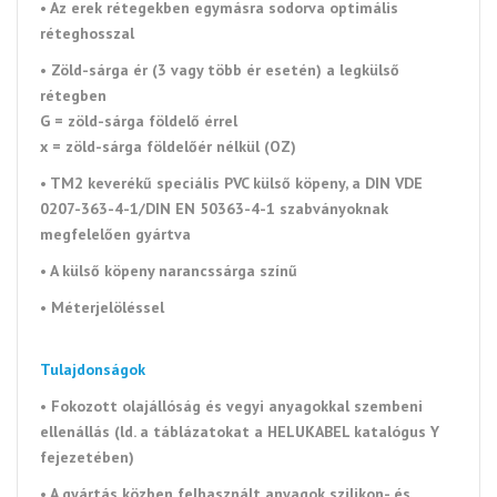
• Az erek rétegekben egymásra sodorva optimális
réteghosszal
• Zöld-sárga ér (3 vagy több ér esetén) a legkülső
rétegben
G = zöld-sárga földelő érrel
x = zöld-sárga földelőér nélkül (OZ)
•
TM2 keverékű speciális PVC külső köpeny, a DIN VDE
0207-363-4-1/DIN EN 50363-4-1 szabványoknak
megfelelően gyártva
• A külső köpeny narancssárga
színű
•
Méterjelöléssel
Tulajdonságok
• Fokozott olajállóság és vegyi anyagokkal szembeni
ellenállás (ld. a táblázatokat a
HELUKABEL
katalógus Y
fejezetében)
• A gyártás közben felhasznált anyagok szilikon- és