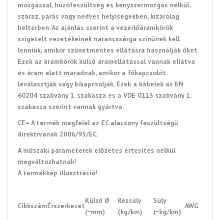
mozgással, húzófeszültség és kényszermozgás nélkül,
száraz, párás vagy nedves helyiségekben, kizárólag
beltérben. Az ajánlás szerint a vezérlőáramkörök
szigetelt vezetékeinek narancssárga színűnek kell
lenniük, amikor szünetmentes ellátásra használják őket.
Ezek az áramkörök külső áramellátással vannak ellátva
és áram alatt maradnak, amikor a főkapcsolót
leválasztják vagy kikapcsolják. Ezek a kábelek az EN
60204 szabvány 1. szakasza és a VDE 0113 szabvány 1.
szakasza szerint vannak gyártva.
CE= A termék megfelel az EC alacsony feszültségű
direktívának 2006/95/EC.
A műszaki paraméterek előzetes értesítés nélkül
megváltozhatnak!
A termékkép illusztráció!
Külső Ø
Rézsúly
Súly
Cikkszám
Érszerkezet
AWG
(~mm)
(kg/km)
(~kg/km)