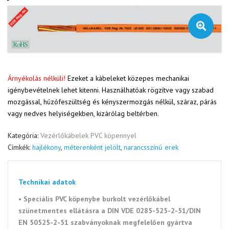
🔍
Árnyékolás nélküli!
Ezeket a kábeleket közepes mechanikai
igénybevételnek lehet kitenni. Használhatóak rögzítve vagy szabad
mozgással, húzófeszültség és kényszermozgás nélkül, száraz, párás
vagy nedves helyiségekben, kizárólag beltérben.
Kategória:
Vezérlőkábelek PVC köpennyel
Címkék:
hajlékony
,
méterenként jelölt
,
narancsszínű erek
Technikai adatok
• Speciális PVC köpenybe burkolt vezérlőkábel
szünetmentes ellátásra a
DIN VDE 0285-525-2-51/DIN
EN 50525-2-51 szabványoknak megfelelően gyártva