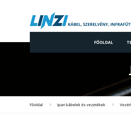
FŐOLDAL
T
Ip
Ne
gy
Vi
ve
Főoldal
Ipari kábelek és vezetékek
Vezér
In
ve