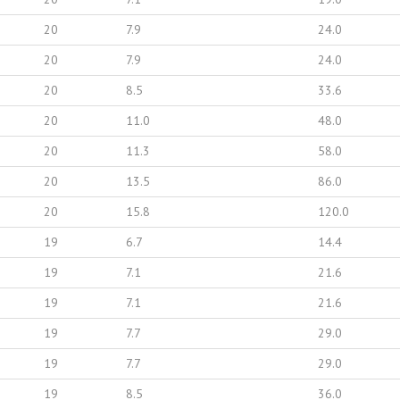
20
7.9
24.0
20
7.9
24.0
20
8.5
33.6
20
11.0
48.0
20
11.3
58.0
20
13.5
86.0
20
15.8
120.0
19
6.7
14.4
19
7.1
21.6
19
7.1
21.6
19
7.7
29.0
19
7.7
29.0
19
8.5
36.0