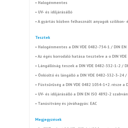
• Halogénmentes
• UV- és időjárásálló
• A gyártás közben felhasznált anyagok szilikon
Tesztek
• Halogénmentes a DIN VDE 0482-754-1 / DIN EN 
• Az égés korrodáló hatása tesztelve a o DIN V
• Lángállóság teszek a DIN VDE 0482-332-1-2 / 
• Önkioltó és lángálló a DIN VDE 0482-332-3-24 
• Füstsűrűség a DIN VDE 0482 1034-1+2. része a
• UV- és időjárásálló a DIN EN ISO 4892-2 szabvá
• Tanúsítvány és jóváhagyás: EAC
Megjegyzések