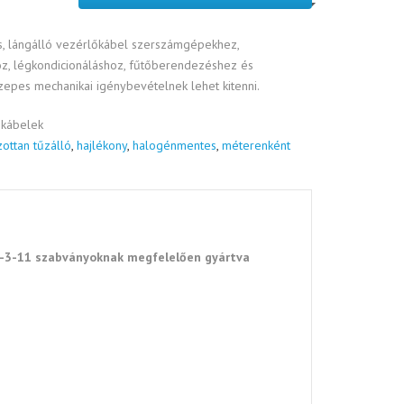
Vezérlőkábelek antibakteriális
környezetbe
, lángálló vezérlőkábel szerszámgépekhez,
oz, légkondicionáláshoz, fűtőberendezéshez és
epes mechanikai igénybevételnek lehet kitenni.
kábelek
ottan tűzálló
,
hajlékony
,
halogénmentes
,
méterenként
-3-11 szabványoknak megfelelően gyártva