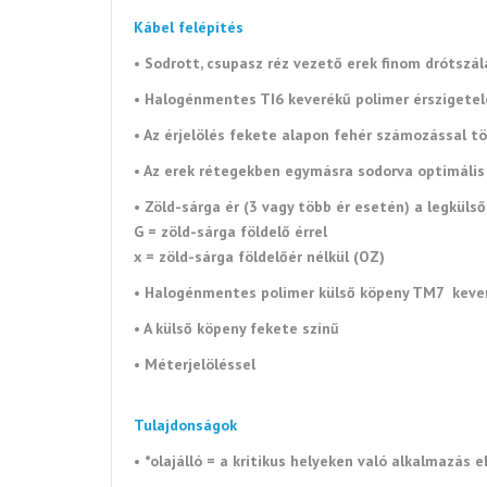
Kábel felépítés
• Sodrott, csupasz réz vezető erek finom drótszá
• Halogénmentes TI6 keverékű polimer érszigete
• Az érjelölés fekete alapon fehér számozással 
• Az erek rétegekben egymásra sodorva optimális
• Zöld-sárga ér (3 vagy több ér esetén) a legküls
G = zöld-sárga földelő érrel
x = zöld-sárga földelőér nélkül (OZ)
• Halogénmentes polimer külső köpeny TM7 keve
• A külső köpeny fekete színű
• Méterjelöléssel
Tulajdonságok
• *olajálló = a kritikus helyeken való alkalmazás e