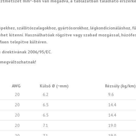
resztmetszet mm
-ben van megadva, a táblázatban található érszerk
pekhez, szállítószalagokhoz, gyártósorokhoz, légkondicionáláshoz,
het kitenni. Használhatóak rögzítve vagy szabad mozgással, húzófes
ixen telepítve kültéren.
ű direktívának 2006/95/EC.
l megváltozhatnak!
AWG
Külső Ø (~mm)
Rézsúly (kg/km)
20
6.2
9.6
20
6.5
14.4
20
6.5
14.4
20
7.1
19.0
20
7.1
19.0