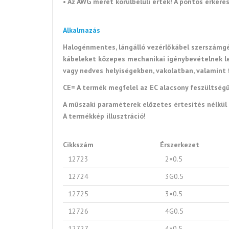
• Az AWG méret körülbelüli érték! A pontos érke
Alkalmazás
Halogénmentes, lángálló vezérlőkábel szerszámgé
kábeleket közepes mechanikai igénybevételnek le
vagy nedves helyiségekben, vakolatban, valamint f
CE= A termék megfelel az EC alacsony feszültség
A műszaki paraméterek előzetes értesítés nélkü
A termékkép illusztráció!
Cikkszám
Érszerkezet
12723
2×0.5
12724
3G0.5
12725
3×0.5
12726
4G0.5
12727
4×0.5