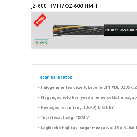
Op
JZ-600 HMH / OZ-600 HMH
Me
Sz
ki
Cs
ho
Ko
Technikai adatok
In
• Halogénmentes vezérlőkábel a
DIN VDE 0285-52
• Megengedhető környezeti
hőmérséklet mozgatva:
Sp
•
Névleges feszültség: (Uo/U) 0,6/1 kV
Ko
•
Tesztfeszültség: 4000 V
•
Legkisebb hajlítási sugár mozgatva: 15 x Külső Ø
Mé