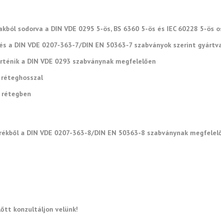
lakból sodorva a DIN VDE 0295 5-ös, BS 6360 5-ös és IEC 60228 5-ös 
lés a DIN VDE 0207-363-7/DIN EN 50363-7 szabványok szerint gyártv
történik a DIN VDE 0293 szabványnak megfelelően
 réteghosszal
ő rétegben
rékből a DIN VDE 0207-363-8/DIN EN 50363-8 szabványnak megfelel
lőtt konzultáljon velünk!