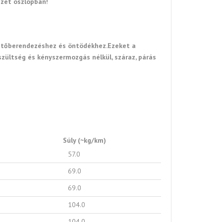
ezet oszlopban!
 fűtőberendezéshez és öntödékhez.Ezeket a
zültség és kényszermozgás nélkül, száraz, párás
Súly (~kg/km)
57.0
69.0
69.0
104.0
104.0