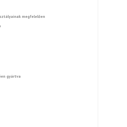
osztályainak megfelelően
a
ően gyártva