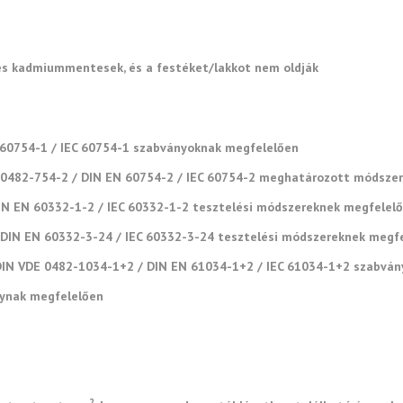
- és kadmiummentesek, és a festéket/lakkot nem oldják
60754-1 / IEC 60754-1 szabványoknak megfelelően
DE 0482-754-2 / DIN EN 60754-2 / IEC 60754-2 meghatározott módsze
DIN EN 60332-1-2 / IEC 60332-1-2 tesztelési módszereknek megfelel
/ DIN EN 60332-3-24 / IEC 60332-3-24 tesztelési módszereknek megf
 DIN VDE 0482-1034-1+2 / DIN EN 61034-1+2 / IEC 61034-1+2 szabvá
nynak megfelelően
2