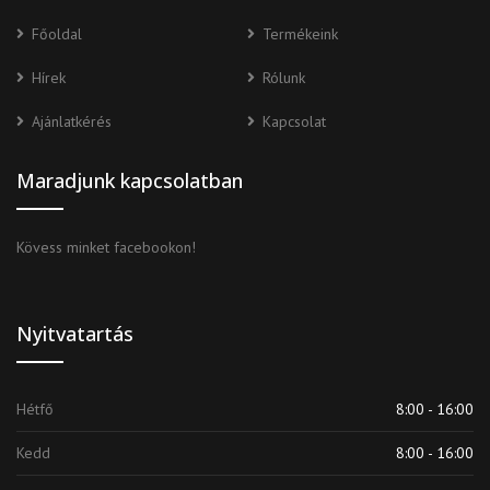
Főoldal
Termékeink
Hírek
Rólunk
Ajánlatkérés
Kapcsolat
Maradjunk kapcsolatban
Kövess minket facebookon!
Nyitvatartás
Hétfő
8:00 - 16:00
Kedd
8:00 - 16:00