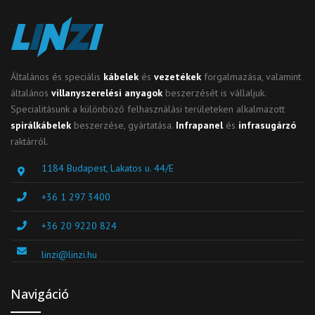
Általános és speciális
kábelek
és
vezetékek
forgalmazása, valamint
általános
villanyszerelési anyagok
beszerzését is vállaljuk.
Specialitásunk a különböző felhasználási területeken alkalmazott
spirálkábelek
beszerzése, gyártatása.
Infrapanel
és
infrasugárzó
raktárról.
1184 Budapest, Lakatos u. 44/E
+36 1 297 3400
+36 20 9220 824
linzi@linzi.hu
Navigáció