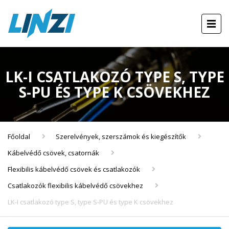
LK-I CSATLAKOZÓ TYPE S, TYPE
S-PU ÉS TYPE K CSÖVEKHEZ
Főoldal
Szerelvények, szerszámok és kiegészítők
Kábelvédő csövek, csatornák
Flexibilis kábelvédő csövek és csatlakozók
Csatlakozók flexibilis kábelvédő csövekhez
LK-I csatlakozó type S, type S-PU és type K csövekhez