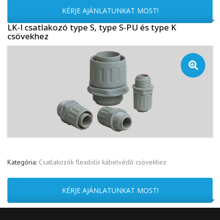
KÉRJE AJÁNLATUNKAT MOST!
LK-I csatlakozó type S, type S-PU és type K
csövekhez
🔍
Kategória:
Csatlakozók flexibilis kábelvédő csövekhez
KÉRJE AJÁNLATUNKAT MOST!