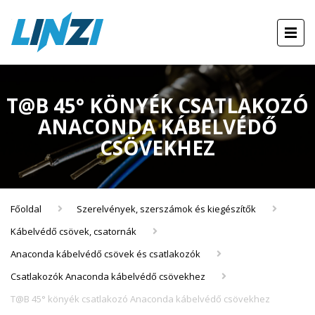
T@B 45° KÖNYÉK CSATLAKOZÓ
ANACONDA KÁBELVÉDŐ
CSÖVEKHEZ
Főoldal
Szerelvények, szerszámok és kiegészítők
Kábelvédő csövek, csatornák
Anaconda kábelvédő csövek és csatlakozók
Csatlakozók Anaconda kábelvédő csövekhez
T@B 45° könyék csatlakozó Anaconda kábelvédő csövekhez