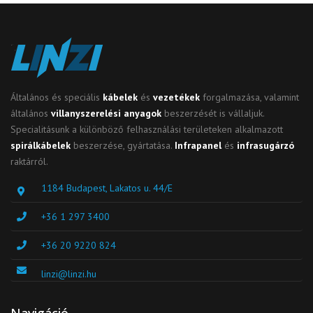
Általános és speciális
kábelek
és
vezetékek
forgalmazása, valamint
általános
villanyszerelési anyagok
beszerzését is vállaljuk.
Specialitásunk a különböző felhasználási területeken alkalmazott
spirálkábelek
beszerzése, gyártatása.
Infrapanel
és
infrasugárzó
raktárról.
1184 Budapest, Lakatos u. 44/E
+36 1 297 3400
+36 20 9220 824
linzi@linzi.hu