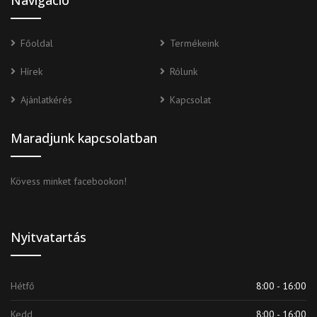
Navigáció
Főoldal
Termékeink
Hírek
Rólunk
Ajánlatkérés
Kapcsolat
Maradjunk kapcsolatban
Kövess minket facebookon!
Nyitvatartás
Hétfő
8:00 - 16:00
Kedd
8:00 - 16:00