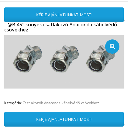
KÉRJE AJÁNLATUNKAT MOST!
T@B 45° könyék csatlakozó Anaconda kábelvédő
csövekhez
🔍
Kategória:
Csatlakozók Anaconda kábelvédő csövekhez
KÉRJE AJÁNLATUNKAT MOST!