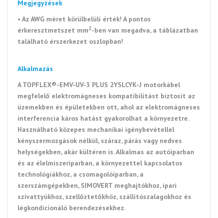
Megjegyzések
• Az AWG méret körülbelüli érték! A pontos
2
érkeresztmetszet mm
-ben van megadva, a táblázatban
található érszerkezet oszlopban!
Alkalmazás
A TOPFLEX®-EMV-UV-3 PLUS 2YSLCYK-J motorkábel
megfelelő elektromágneses kompatibilitást biztosít az
üzemekben és épületekben ott,
ahol az elektromágneses
interferencia káros hatást gyakorolhat a környezetre.
Használható közepes mechanikai igénybevétellel
kényszermozgások nélkül, száraz, párás vagy nedves
helységekben, akár kültéren is. Alkalmas az autóiparban
és az élelmiszeriparban, a környezettel kapcsolatos
technológiákhoz, a csomagolóiparban, a
szerszámgépekben, SIMOVERT meghajtókhoz, ipari
szivattyúkhoz, szellőztetőkhöz, szállítószalagokhoz és
légkondicionáló berendezésekhez.