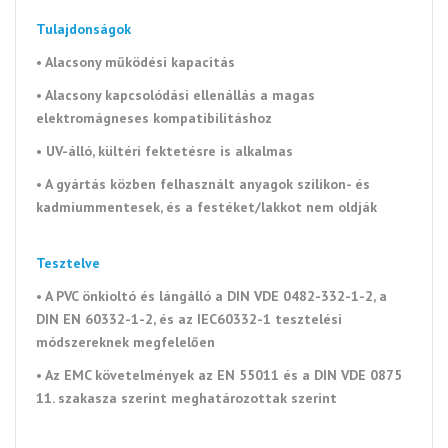
Tulajdonságok
• Alacsony működési kapacitás
• Alacsony kapcsolódási ellenállás a magas
elektromágneses kompatibilitáshoz
• UV-álló, kültéri fektetésre is alkalmas
• A gyártás közben felhasznált anyagok szilikon- és
kadmiummentesek, és a festéket/lakkot nem oldják
Tesztelve
• A PVC önkioltó és lángálló a DIN VDE 0482-332-1-2, a
DIN EN 60332-1-2, és az IEC60332-1 tesztelési
módszereknek megfelelően
• Az EMC követelmények az EN 55011 és a DIN VDE 0875
11. szakasza szerint meghatározottak szerint