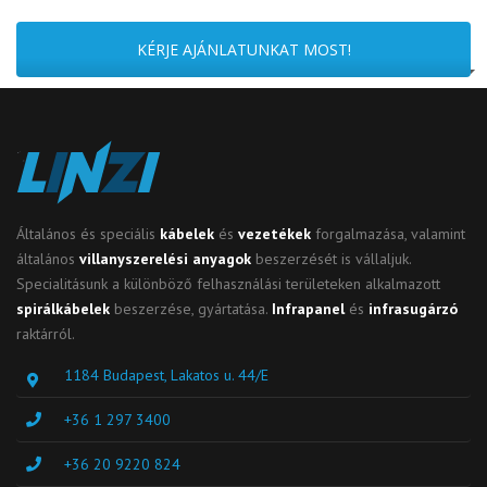
KÉRJE AJÁNLATUNKAT MOST!
Általános és speciális
kábelek
és
vezetékek
forgalmazása, valamint
általános
villanyszerelési anyagok
beszerzését is vállaljuk.
Specialitásunk a különböző felhasználási területeken alkalmazott
spirálkábelek
beszerzése, gyártatása.
Infrapanel
és
infrasugárzó
raktárról.
1184 Budapest, Lakatos u. 44/E
+36 1 297 3400
+36 20 9220 824