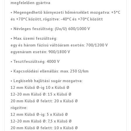
megfelelően gyártva
• Megengedhető környezeti
hőmérséklet mozgatva: +5°C
és +70°C között, rögzítve: -40°C és +70°C között
•
Névleges feszültség: (Uo/U) 600/1000 V
• Max. üzemi feszültség:
egy és három fázisú váltóáram esetén: 700/1200 V
egyenáram esetén: 900/1800 V
•
Tesztfeszültség
: 4000 V
•
Kapcsolódási ellenállás:
max. 250 Ω/km
•
Legkisebb hajlítási sugár mozgatva:
12 mm Külső Ø-ig 10 x Külső Ø
12-20 mm Külső Ø: 15 x Külső Ø
20 mm Külső Ø felett: 20 x Külső Ø
rögzítve:
12 mm Külső Ø-ig: 5 x Külső Ø
12-20 mm Külső Ø: 7,5 x Külső Ø
20 mm Külső Ø felett: 10 x Külső Ø