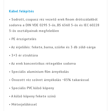
Kábel felépítés
• Sodrott, csupasz réz vezető erek finom drótszálakból
sodorva a DIN VDE 0295 5-ös, BS 6360 5-ös és IEC 60228
5-ös osztályainak megfelelően
• PE érszigetelés
• Az érjelölés: fekete, barna, szürke és 3 db zöld-sárga
• 3+3 ér struktúra
• Az erek koncentrikus rétegekbe sodorva
• Speciális alumínium film árnyékolás
• Ónozott réz szövet
árnyékolás ~85% takarással
• Speciális PVC külső köpeny
• A külső köpeny fekete színű
• Méterjelöléssel