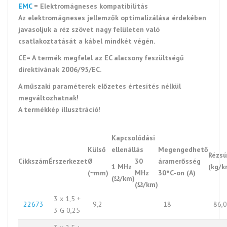
EMC
= Elektromágneses kompatibilitás
Az elektromágneses jellemzők optimalizálása érdekében
javasoljuk a réz szövet nagy felületen való
csatlakoztatását a kábel mindkét végén.
CE= A termék megfelel az EC alacsony feszültségű
direktívának 2006/95/EC.
A műszaki paraméterek előzetes értesítés nélkül
megváltozhatnak!
A termékkép illusztráció!
Kapcsolódási
Külső
ellenállás
Megengedhető
Rézsú
Cikkszám
Érszerkezet
Ø
30
áramerősség
1 MHz
(kg/k
(~mm)
MHz
30°C-on (A)
(Ω/km)
(Ω/km)
3 x 1,5 +
22673
9,2
18
86,0
3 G 0,25