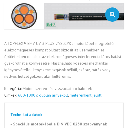
🔍
A TOPFLEX®-EMV-UV-3 PLUS 2YSLCYK-J motorkábel megfelelő
elektromágneses kompatibilitást biztosít az üzemekben és
épületekben ott,
ahol az elektromágneses interferencia káros hatást
gyakorolhat a környezetre.
Használható közepes mechanikai
igénybevétellel kényszermozgások nélkül, száraz, párás vagy
nedves helységekben, akár kültéren is.
Kategória:
Motor-, szervo- és visszacsatoló kábelek
Címkék:
600/1000V
,
duplán árnyékolt
,
méterenként jelölt
Technikai adatok
• Speciális motorkábel a
DIN VDE 0250 szabványnak