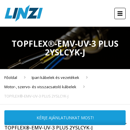
TOPFLEX®-EMV-UV-3 PLUS
2YSLCYK-J
Főoldal
Ipari kábelek és vezetékek
Motor-, szervo- és visszacsatoló kábelek
TOPFLEX®-EMV-UV-3 PLUS 2YSLCYK-J
KÉRJE AJÁNLATUNKAT MOST!
TOPFLEX®-EMV-UV-3 PLUS 2YSLCYK-J