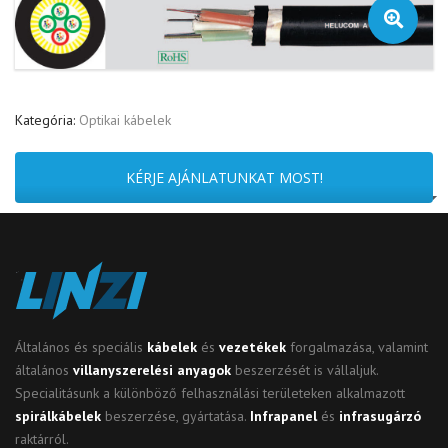
🔍
Kategória:
Optikai kábelek
KÉRJE AJÁNLATUNKAT MOST!
Általános és speciális
kábelek
és
vezetékek
forgalmazása, valamint
általános
villanyszerelési anyagok
beszerzését is vállaljuk.
Specialitásunk a különböző felhasználási területeken alkalmazott
spirálkábelek
beszerzése, gyártatása.
Infrapanel
és
infrasugárzó
raktárról.