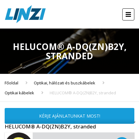
HELUCOM® A-DQ(ZN)B2Y,
STRANDED
Főoldal
Optikai, hálózati és buszkábelek
Optikai kábelek
HELUCOM® A-DQ(ZN)B2Y, stranded
KÉRJE AJÁNLATUNKAT MOST!
HELUCOM® A-DQ(ZN)B2Y, stranded